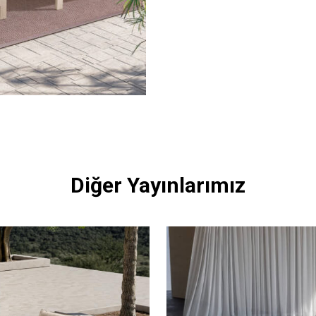
Diğer Yayınlarımız
ştirmek için
KURUMSAL
konforu bir araya
SATIŞ NOKTALARIMIZ
ları tasarlayarak
BAYİLİK BAŞVURUSU
İLETİŞİM