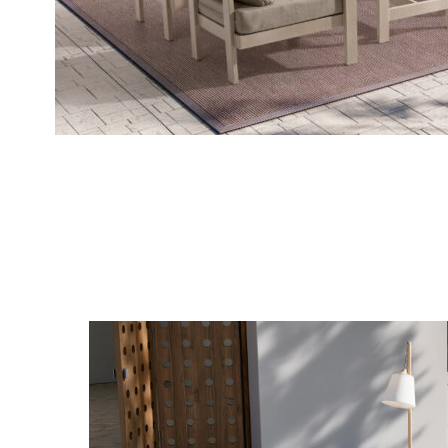
Garmy, dış mekan yaşam alanlarını güzelle
kuruldu. Amacımız; şıklığı, dayanıklılığı ve 
getiren bahçe mobilyaları ve balkon mobilya
yaşam alanlarınıza değer katmaktır.