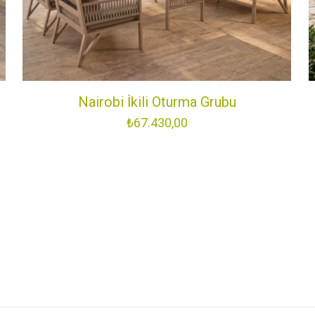
ştirmek için
KURUMSAL
konforu bir araya
SATIŞ NOKTALARIMIZ
ları tasarlayarak
Nairobi İkili Oturma Grubu
BAYİLİK BAŞVURUSU
₺
67.430,00
İLETİŞİM