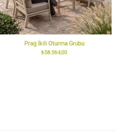
KVKK POLİTİKASI
ÇEREZ POLİTİKASI
Prag İkili Oturma Grubu
₺
58.564,00