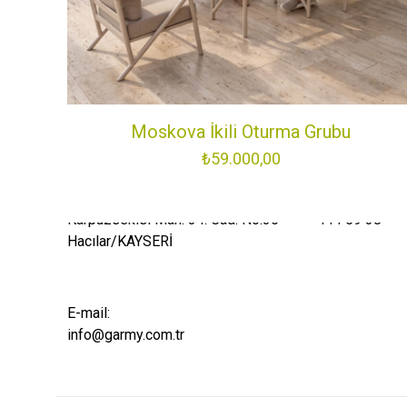
Garmy, dış mekan yaşam alanlarını güzelle
kuruldu. Amacımız; şıklığı, dayanıklılığı ve 
getiren bahçe mobilyaları ve balkon mobilya
Moskova İkili Oturma Grubu
yaşam alanlarınıza değer katmaktır.
₺
59.000,00
Fabrika:
Telefon:
Karpuzsekisi Mah. 34. Cad. No:36
444 59 38
Hacılar/KAYSERİ
E-mail:
info@garmy.com.tr