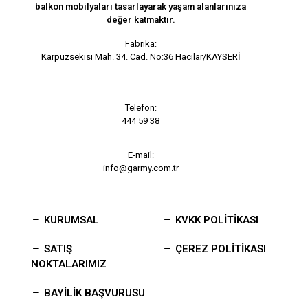
balkon mobilyaları tasarlayarak yaşam alanlarınıza
değer katmaktır.
Fabrika:
Karpuzsekisi Mah. 34. Cad. No:36 Hacılar/KAYSERİ
Telefon:
444 59 38
E-mail:
info@garmy.com.tr
KURUMSAL
KVKK POLİTİKASI
SATIŞ
ÇEREZ POLİTİKASI
NOKTALARIMIZ
BAYİLİK BAŞVURUSU